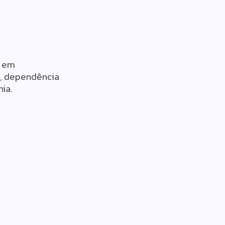
a em
o, dependência
ia.