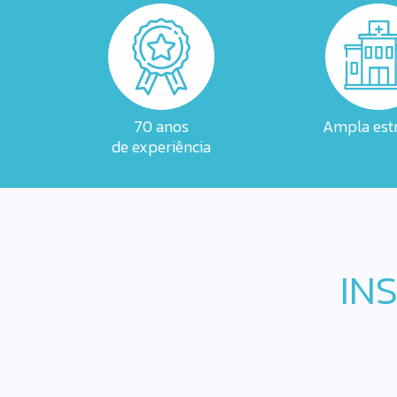
70 anos
Ampla estr
de experiência
IN