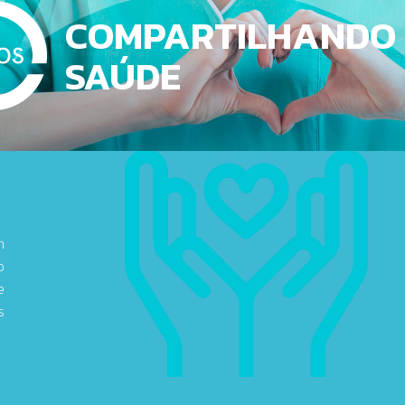
COMPARTILHANDO
SAÚDE
m
o
e
s