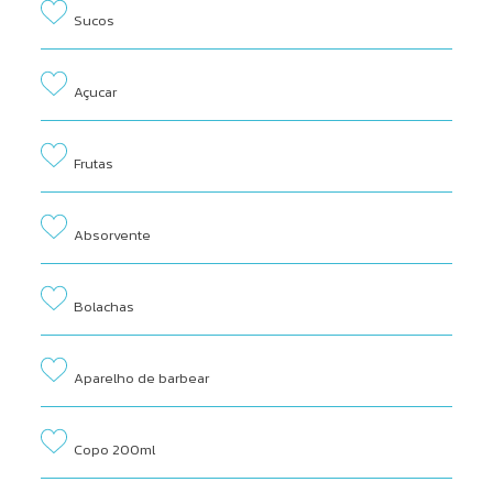
Sucos
Açucar
Frutas
Absorvente
Bolachas
Aparelho de barbear
Copo 200ml