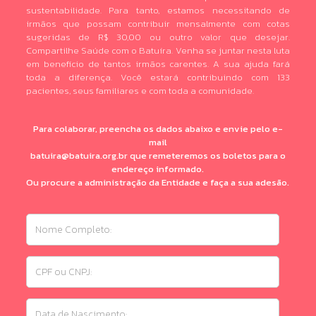
sustentabilidade. Para tanto, estamos necessitando de
irmãos que possam contribuir mensalmente com cotas
sugeridas de R$ 30,00 ou outro valor que desejar.
Compartilhe Saúde com o Batuíra. Venha se juntar nesta luta
em benefício de tantos irmãos carentes. A sua ajuda fará
toda a diferença. Você estará contribuindo com 133
pacientes, seus familiares e com toda a comunidade.
Para colaborar, preencha os dados abaixo e envie pelo e-
mail
batuira@batuira.org.br que remeteremos os boletos para o
endereço informado.
Ou procure a administração da Entidade e faça a sua adesão.
Nome
Completo:
CPF
ou
CNPJ:
Data