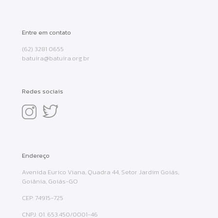
Entre em contato
(62) 3281 0655
batuira@batuira.org.br
Redes sociais
Endereço
Avenida Eurico Viana, Quadra 44, Setor Jardim Goiás,
Goiânia, Goiás-GO
CEP: 74915-725
CNPJ: 01. 653.450/0001-46