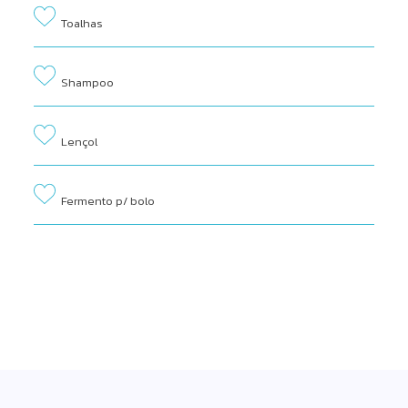
Toalhas
Shampoo
Lençol
Fermento p/ bolo