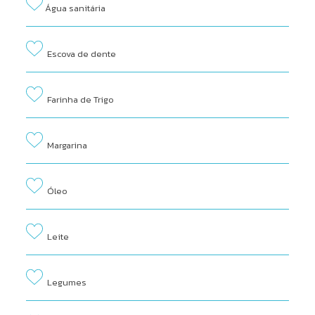
Água sanitária
Escova de dente
Farinha de Trigo
Margarina
Óleo
Leite
Legumes