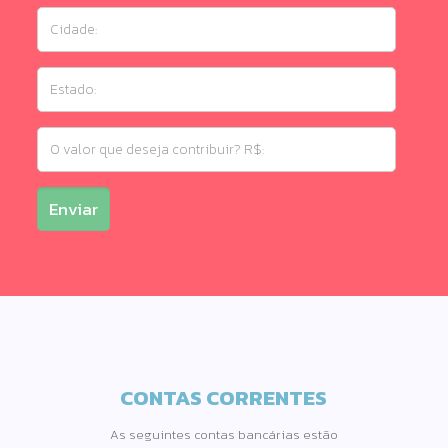
Cidade:
Estado:
O
valor
que
deseja
contribuir?
R$:
CONTAS CORRENTES
As seguintes contas bancárias estão