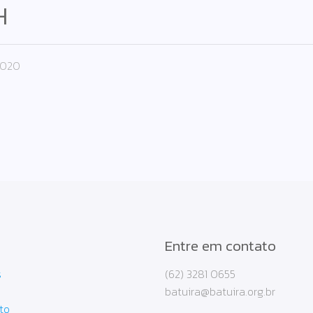
H
2020
Entre em contato
s
(62) 3281 0655
batuira@batuira.org.br
to