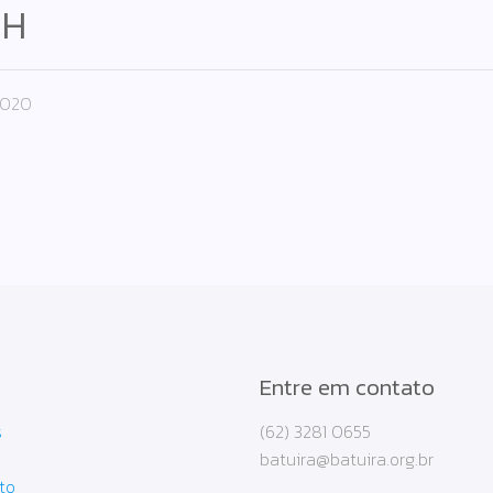
0H
2020
Entre em contato
s
(62) 3281 0655
batuira@batuira.org.br
to