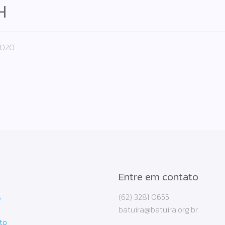
H
2020
Entre em contato
s
(62) 3281 0655
batuira@batuira.org.br
to