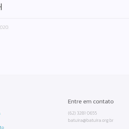
H
2020
Entre em contato
s
(62) 3281 0655
batuira@batuira.org.br
to